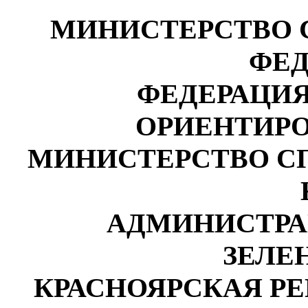
МИНИСТЕРСТВО 
ФЕД
ФЕДЕРАЦИ
ОРИЕНТИР
МИНИСТЕРСТВО С
АДМИНИСТРА
ЗЕЛЕ
КРАСНОЯРСКАЯ Р