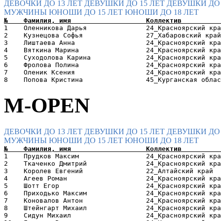
ДЕВОЧКИ ДО 13 ЛЕТ
ДЕВУШКИ ДО 15 ЛЕТ
ДЕВУШКИ ДО 
МУЖЧИНЫ
ЮНОШИ ДО 15 ЛЕТ
ЮНОШИ ДО 18 ЛЕТ
1    Оленникова Дарья               24_Красноярский кра
2    Кузнецова Софья                27_Хабаровский край
3    Лиштаева Анна                  24_Красноярский кра
4    Вяткина Марина                 24_Красноярский кра
5    Суходолова Карина              24_Красноярский кра
6    Фролова Полина                 24_Красноярский кра
7    Оленик Ксения                  24_Красноярский кра
М-OPEN
ДЕВОЧКИ ДО 13 ЛЕТ
ДЕВУШКИ ДО 15 ЛЕТ
ДЕВУШКИ ДО 
МУЖЧИНЫ
ЮНОШИ ДО 15 ЛЕТ
ЮНОШИ ДО 18 ЛЕТ
1    Прудков Максим                 24_Красноярский кра
2    Ткаченко Дмитрий               24_Красноярский кра
3    Королев Евгений                22_Алтайский край  
4    Агеев Роман                    24_Красноярский кра
5    Шотт Егор                      24_Красноярский кра
6    Приходько Максим               24_Красноярский кра
7    Коновалов Антон                24_Красноярский кра
8    Штейнгарт Михаил               24_Красноярский кра
9    Сидун Михаил                   24_Красноярский кра