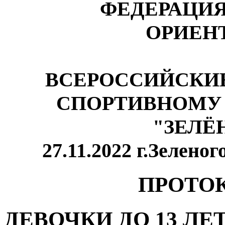
ФЕДЕРАЦИ
ОРИЕН
ВСЕРОССИЙСКИ
СПОРТИВНОМУ
"ЗЕЛЁ
27.11.2022 г.Зелено
ПРОТОК
ДЕВОЧКИ ДО 13 ЛЕ