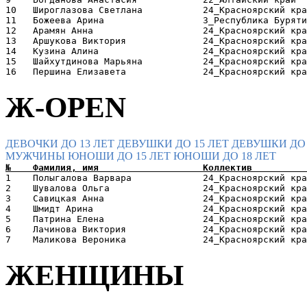
10   Широглазова Светлана           24_Красноярский кра
11   Божеева Арина                  3_Республика Буряти
12   Арамян Анна                    24_Красноярский кра
13   Аршукова Виктория              24_Красноярский кра
14   Кузина Алина                   24_Красноярский кра
15   Шайхутдинова Марьяна           24_Красноярский кра
Ж-OPEN
ДЕВОЧКИ ДО 13 ЛЕТ
ДЕВУШКИ ДО 15 ЛЕТ
ДЕВУШКИ ДО 
МУЖЧИНЫ
ЮНОШИ ДО 15 ЛЕТ
ЮНОШИ ДО 18 ЛЕТ
1    Полыгалова Варвара             24_Красноярский кра
2    Шувалова Ольга                 24_Красноярский кра
3    Савицкая Анна                  24_Красноярский кра
4    Шмидт Арина                    24_Красноярский кра
5    Патрина Елена                  24_Красноярский кра
6    Лачинова Виктория              24_Красноярский кра
ЖЕНЩИНЫ