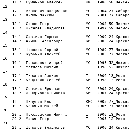
    11.2  Гуманков Алексей          КМС  1980 58_Пензен
12

    12.1  Визнович Владислав        МС   2004 27_Хабаро
    12.2  Жилин Максим              МС   2001 27_Хабаро
13

    13.1  Сопов Егор                МС   2003 59_Пермск
    13.2  Киселев Владислав         МС   1997 59_Пермск
14

    14.1  Сазыкин Герман            МС   2000 24_Красно
    14.2  Акинин Александр          КМС  2005 24_Красно
15

    15.1  Шорохов Сергей            МС   1989 77_Москва
    15.2  Кузьмин Алексей           МС   2005 77_Москва
16

    16.1  Голованов Андрей          МС   1998 52_Нижего
    16.2  Матясов Михаил            I    1998 52_Нижего
17

    17.1  Тимонин Даниил            I    2006 13_Респ. 
    17.2  Кичуткин Сергей           КМС  1998 13_Респ. 
18

    18.1  Селюков Ярослав           МС   2005 24_Красно
    18.2  Илларионов Никита         КМС  2007 24_Красно
19

    19.1  Пичугин Илья              КМС  2005 77_Москва
    19.2  Калинин Матвей            МС   2006 77_Москва
20

    20.1  Поксараскин Никита        I    2006 13_Респ. 
    20.2  Мазин Егор                I    2005 13_Респ. 
21

    21.1  Шепелев Владислав         МС   2006 24_Красно