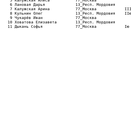
   5 Калужская Алиса           77_Москва               
   6 Лановая Дарья             13_Респ. Мордовия       
   7 Калужская Арина           77_Москва            III
   8 Кульнин Олег              13_Респ. Мордовия    IIю
   9 Чукарёв Иван              77_Москва               
  10 Ховатова Елизавета        13_Респ. Мордовия       