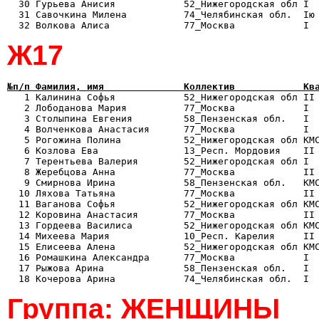
  30 Гурьева Анисия            52_Нижегородская обл I  
  31 Савочкина Милена          74_Челябинская обл.  Iю 
Ж17
№п/п Фамилия, имя              Коллектив            Кв

   1 Калинина Софья            52_Нижегородская обл II
   2 Лободанова Мария          77_Москва            I  
   3 Столыпина Евгения         58_Пензенская обл.   I  
   4 Волченкова Анастасия      77_Москва            I  
   5 Рогожина Полина           52_Нижегородская обл КМС
   6 Козлова Ева               13_Респ. Мордовия    II 
   7 Терентьева Валерия        52_Нижегородская обл I  
   8 Жеребцова Анна            77_Москва            II 
   9 Смирнова Ирина            58_Пензенская обл.   КМС
  10 Ляхова Татьяна            77_Москва            II 
  11 Ваганова Софья            52_Нижегородская обл КМС
  12 Коровина Анастасия        77_Москва            II 
  13 Гордеева Василиса         52_Нижегородская обл КМС
  14 Михеева Мария             10_Респ. Карелия     II 
  15 Елисеева Алена            52_Нижегородская обл КМС
  16 Ромашкина Александра      77_Москва            I  
  17 Рыжова Арина              58_Пензенская обл.   I  
Группа: ЖЕНЩИНЫ