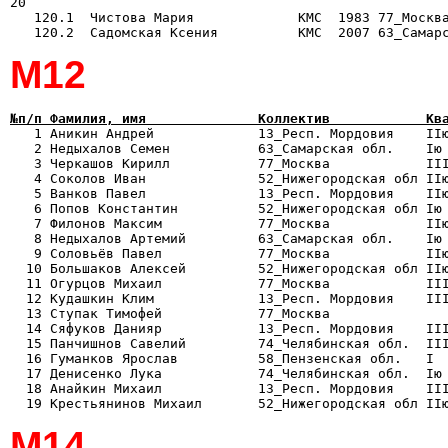
20

   120.1  Чистова Мария             КМС  1983 77_Москва
М12
№п/п Фамилия, имя              Коллектив            Кв

   1 Аникин Андрей             13_Респ. Мордовия    II
   2 Недыхалов Семен           63_Самарская обл.    Iю 
   3 Черкашов Кирилл           77_Москва            III
   4 Соколов Иван              52_Нижегородская обл IIю
   5 Ванков Павел              13_Респ. Мордовия    IIю
   6 Попов Константин          52_Нижегородская обл Iю 
   7 Филонов Максим            77_Москва            IIю
   8 Недыхалов Артемий         63_Самарская обл.    Iю 
   9 Соловьёв Павел            77_Москва            IIю
  10 Большаков Алексей         52_Нижегородская обл IIю
  11 Огурцов Михаил            77_Москва            III
  12 Кудашкин Клим             13_Респ. Мордовия    III
  13 Ступак Тимофей            77_Москва               
  14 Сяфуков Данияр            13_Респ. Мордовия    III
  15 Панчишнов Савелий         74_Челябинская обл.  III
  16 Гуманков Ярослав          58_Пензенская обл.   I  
  17 Денисенко Лука            74_Челябинская обл.  Iю 
  18 Анайкин Михаил            13_Респ. Мордовия    III
М14