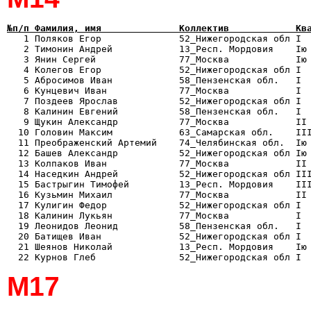
№п/п Фамилия, имя              Коллектив            Кв

   1 Поляков Егор              52_Нижегородская обл I 
   2 Тимонин Андрей            13_Респ. Мордовия    Iю 
   3 Янин Сергей               77_Москва            Iю 
   4 Колегов Егор              52_Нижегородская обл I  
   5 Абросимов Иван            58_Пензенская обл.   I  
   6 Кунцевич Иван             77_Москва            I  
   7 Поздеев Ярослав           52_Нижегородская обл I  
   8 Калинин Евгений           58_Пензенская обл.   I  
   9 Щукин Александр           77_Москва            II 
  10 Головин Максим            63_Самарская обл.    III
  11 Преображенский Артемий    74_Челябинская обл.  Iю 
  12 Башев Александр           52_Нижегородская обл Iю 
  13 Колпаков Иван             77_Москва            II 
  14 Наседкин Андрей           52_Нижегородская обл III
  15 Бастрыгин Тимофей         13_Респ. Мордовия    III
  16 Кузьмин Михаил            77_Москва            II 
  17 Кулигин Федор             52_Нижегородская обл I  
  18 Калинин Лукьян            77_Москва            I  
  19 Леонидов Леонид           58_Пензенская обл.   I  
  20 Батищев Иван              52_Нижегородская обл I  
  21 Шеянов Николай            13_Респ. Мордовия    Iю 
М17