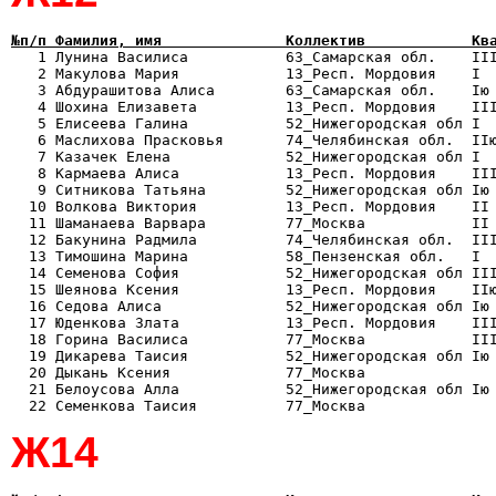
№п/п Фамилия, имя              Коллектив            Кв

   1 Лунина Василиса           63_Самарская обл.    II
   2 Макулова Мария            13_Респ. Мордовия    I  
   3 Абдурашитова Алиса        63_Самарская обл.    Iю 
   4 Шохина Елизавета          13_Респ. Мордовия    III
   5 Елисеева Галина           52_Нижегородская обл I  
   6 Маслихова Прасковья       74_Челябинская обл.  IIю
   7 Казачек Елена             52_Нижегородская обл I  
   8 Кармаева Алиса            13_Респ. Мордовия    III
   9 Ситникова Татьяна         52_Нижегородская обл Iю 
  10 Волкова Виктория          13_Респ. Мордовия    II 
  11 Шаманаева Варвара         77_Москва            II 
  12 Бакунина Радмила          74_Челябинская обл.  III
  13 Тимошина Марина           58_Пензенская обл.   I  
  14 Семенова София            52_Нижегородская обл III
  15 Шеянова Ксения            13_Респ. Мордовия    IIю
  16 Седова Алиса              52_Нижегородская обл Iю 
  17 Юденкова Злата            13_Респ. Мордовия    III
  18 Горина Василиса           77_Москва            III
  19 Дикарева Таисия           52_Нижегородская обл Iю 
  20 Дыкань Ксения             77_Москва               
  21 Белоусова Алла            52_Нижегородская обл Iю 
Ж14