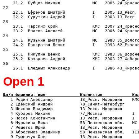
    21.2  Рубцов Михаил             МС   2005 24_Красно
22

    22.1  Ефремов Дмитрий           I    2005 13_Респ. 
    22.2  Судуткин Андрей           I    2003 13_Респ. 
23

    23.1  Тарских Юрий              КМС  2007 24_Красно
    23.2  Власов Алексей            МС   2006 24_Красно
24

    24.1  Кузьмин Дмитрий           МС   1988 35_Волого
    24.2  Понкратов Денис           I    1993 62_Рязанс
25

    25.1  Никулин Денис             КМС  1983 36_Вороне
    25.2  Козадаев Андрей           КМС  2003 27_Хабаро
26

Оpen 1
№п/п Фамилия, имя              Коллектив            Кв

   1 Родин Александр           13_Респ. Мордовия    КМ
   2 Едемский Андрей           78_Санкт-Петербург      
   3 Шеянов Владимир           13_Респ. Мордовия       
   4 Кубарев Михаил            77_Москва            I  
   5 Носов Константин          13_Респ. Мордовия    I  
   6 Мурысина Вика             58_Пензенская обл.   МС 
   7 Решетов Юрий              13_Респ. Мордовия       
   8 Абросимов Владимир        58_Пензенская обл.   III
   9 Гуменчук Олег             13_Респ. Мордовия       