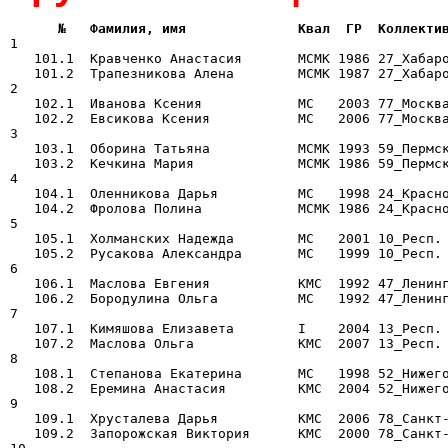
      №   Фамилия, имя              Квал  ГР  Коллекти

1

   101.1  Кравченко Анастасия       МСМК 1986 27_Хабаро
   101.2  Трапезникова Алена        МСМК 1987 27_Хабаро
2

   102.1  Иванова Ксения            МС   2003 77_Москва
   102.2  Евсикова Ксения           МС   2006 77_Москва
3

   103.1  Оборина Татьяна           МСМК 1993 59_Пермск
   103.2  Кечкина Мария             МСМК 1986 59_Пермск
4

   104.1  Оленникова Дарья          МС   1998 24_Красно
   104.2  Фролова Полина            МСМК 1986 24_Красно
5

   105.1  Холманских Надежда        МС   2001 10_Респ. 
   105.2  Русакова Александра       МС   1999 10_Респ. 
6

   106.1  Маслова Евгения           КМС  1992 47_Ленинг
   106.2  Бородулина Ольга          МС   1992 47_Ленинг
7

   107.1  Кимяшова Елизавета        I    2004 13_Респ. 
   107.2  Маслова Ольга             КМС  2007 13_Респ. 
8

   108.1  Степанова Екатерина       МС   1998 52_Нижего
   108.2  Еремина Анастасия         КМС  2004 52_Нижего
9

   109.1  Хрусталева Дарья          КМС  2006 78_Санкт-
   109.2  Запорожская Виктория      КМС  2000 78_Санкт-