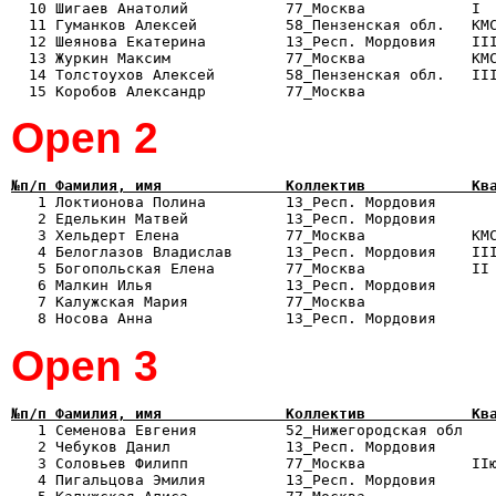
  10 Шигаев Анатолий           77_Москва            I  
  11 Гуманков Алексей          58_Пензенская обл.   КМС
  12 Шеянова Екатерина         13_Респ. Мордовия    III
  13 Журкин Максим             77_Москва            КМС
  14 Толстоухов Алексей        58_Пензенская обл.   III
Оpen 2
№п/п Фамилия, имя              Коллектив            Кв

   1 Локтионова Полина         13_Респ. Мордовия      
   2 Еделькин Матвей           13_Респ. Мордовия       
   3 Хельдерт Елена            77_Москва            КМС
   4 Белоглазов Владислав      13_Респ. Мордовия    III
   5 Богопольская Елена        77_Москва            II 
   6 Малкин Илья               13_Респ. Мордовия       
   7 Калужская Мария           77_Москва               
Оpen 3
№п/п Фамилия, имя              Коллектив            Кв

   1 Семенова Евгения          52_Нижегородская обл   
   2 Чебуков Данил             13_Респ. Мордовия       
   3 Соловьев Филипп           77_Москва            IIю
   4 Пигальцова Эмилия         13_Респ. Мордовия       