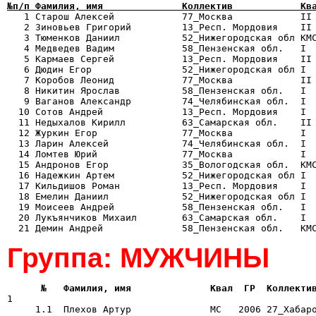
№п/п Фамилия, имя              Коллектив            Кв

   1 Старош Алексей            77_Москва            II
   2 Зиновьев Григорий         13_Респ. Мордовия    II 
   3 Тюменков Даниил           52_Нижегородская обл КМС
   4 Медведев Вадим            58_Пензенская обл.   I  
   5 Кармаев Сергей            13_Респ. Мордовия    II 
   6 Дюдин Егор                52_Нижегородская обл I  
   7 Коробов Леонид            77_Москва            II 
   8 Никитин Ярослав           58_Пензенская обл.   I  
   9 Ваганов Александр         74_Челябинская обл.  I  
  10 Сотов Андрей              13_Респ. Мордовия    I  
  11 Недыхалов Кирилл          63_Самарская обл.    II 
  12 Журкин Егор               77_Москва            I  
  13 Ларин Алексей             74_Челябинская обл.  I  
  14 Ломтев Юрий               77_Москва            I  
  15 Андронов Егор             35_Вологодская обл.  КМС
  16 Надежкин Артем            52_Нижегородская обл I  
  17 Кильдишов Роман           13_Респ. Мордовия    I  
  18 Емелин Даниил             52_Нижегородская обл I  
  19 Моисеев Андрей            58_Пензенская обл.   I  
  20 Лукъянчиков Михаил        63_Самарская обл.    I  
Группа: МУЖЧИНЫ
      №   Фамилия, имя              Квал  ГР  Коллекти

1

     1.1  Плехов Артур              МС   2006 27_Хабаро