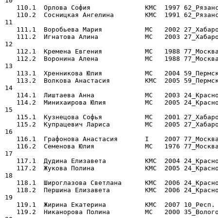
10

   110.1  Орлова София              КМС  1997 62_Рязанс
   110.2  Сосницкая Ангелина        КМС  1991 62_Рязанс
11

   111.1  Воробьева Мария           МС   2002 27_Хабаро
   111.2  Игнатова Алина            МС   2003 27_Хабаро
12

   112.1  Кремена Евгения           МС   1988 77_Москва
   112.2  Воронина Алена            МС   1988 77_Москва
13

   113.1  Хренникова Юлия           МС   2004 59_Пермск
   113.2  Волкова Анастасия         КМС  2005 59_Пермск
14

   114.1  Лиштаева Анна             МС   2003 24_Красно
   114.2  Минихаирова Юлия          МС   2005 24_Красно
15

   115.1  Кузнецова Софья           МС   2001 27_Хабаро
   115.2  Купрацевич Лариса         МС   2005 27_Хабаро
16

   116.1  Графонова Анастасия       I    2007 77_Москва
   116.2  Семенова Юлия             МС   1976 77_Москва
17

   117.1  Дудина Елизавета          КМС  2004 24_Красно
   117.2  Жукова Полина             КМС  2005 24_Красно
18

   118.1  Широглазова Светлана      КМС  2006 24_Красно
   118.2  Першина Елизавета         КМС  2006 24_Красно
19

   119.1  Жирина Екатерина          КМС  2007 10_Респ. 
   119.2  Никанорова Полина         МС   2000 35_Волого