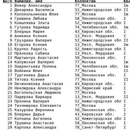
№п/п Фамилия, имя              Коллектив            Кв

   1 Вевер Александра          77_Москва            Iю
   2 Дикарева Василиса         52_Нижегородская обл II 
   3 Колокольникова Юлия       77_Москва            Iю 
   4 Гришина Любава            58_Пензенская обл.   I  
   5 Ковыляева Злата           52_Нижегородская обл I  
   6 Гутрова Надежда           74_Челябинская обл.  Iю 
   7 Бледных Мария             43_Кировская обл.    I  
   8 Аникина Ксения            13_Респ. Мордовия    I  
   9 Груздева Валерия          52_Нижегородская обл II 
  10 Егорова Ксения            13_Респ. Мордовия    Iю 
  11 Крупко Радость            52_Нижегородская обл I  
  12 Прянкова Сабина           13_Респ. Мордовия    I  
  13 Мартынчук Анастасия       58_Пензенская обл.   I  
  14 Калужская Валерия         77_Москва            Iю 
  15 Лаврентьева Полина        74_Челябинская обл.  Iю 
  16 Войкина Юлия              77_Москва            II 
  17 Тургенева Дарья           58_Пензенская обл.   I  
  18 Титова Ксения             77_Москва            II 
  19 Овчинникова Анастасия     43_Кировская обл.    I  
  20 Неклюдова Александра      59_Пермский край     I  
  21 Богопольская Людмила      77_Москва            I  
  22 Падерова Варвара          13_Респ. Мордовия    II 
  23 Пронина Валерия           52_Нижегородская обл I  
  24 Тихомирова Елизавета      77_Москва            I  
  25 Казурова Вероника         58_Пензенская обл.   I  
  26 Бледных Дарья             43_Кировская обл.    I  
  27 Копнина Ангелина          52_Нижегородская обл I  
  28 Трушина Анастасия         58_Пензенская обл.   I  
  29 Карпова Александра        78_Санкт-Петербург   I  