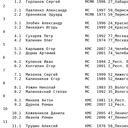
     1.2  Горланов Сергей           МСМК 1996 27_Хабаро
2

     2.1  Павленко Александр        МС   1997 59_Пермск
     2.2  Хренников Эдуард          МСМК 1973 59_Пермск
3

     3.1  Злобин Александр          МС   1996 24_Красно
     3.2  Линкевич Игорь            МС   1999 24_Красно
4

     4.1  Сухарев Петр              МС   1992 77_Москва
     4.2  Калинин Олег              МС   1974 77_Москва
5

     5.1  Карлышев Егор             КМС  2007 74_Челяби
     5.2  Дорма Артемий             МС   2001 74_Челяби
6

     6.1  Куликов Иван              МС   1994 2_Респ. Б
     6.2  Коптилин Егор             МС   2001 2_Респ. Б
7

     7.1  Мизонов Сергей            МС   1999 52_Нижего
     7.2  Калинников Егор           МС   1989 52_Нижего
8

     8.1  Рожин Николай             МС   1983 35_Волого
     8.2  Малиновский Степан        МС   1992 35_Волого
9

     9.1  Минеев Антон              КМС  1981 13_Респ. 
     9.2  Дурнов Роман              КМС  2007 13_Респ. 
10

    10.1  Кожевников Данила         КМС  2005 47_Ленинг
    10.2  Иванов Роман              КМС  2006 47_Ленинг
11

    11.1  Трушин Алексей            КМС  1976 58_Пензен