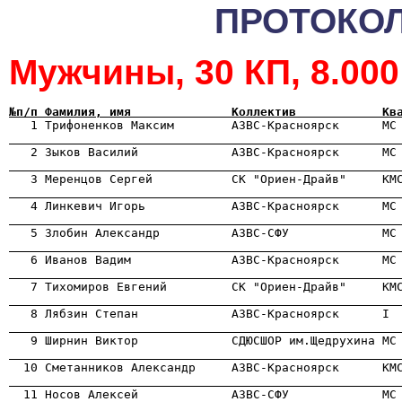
ПРОТОКОЛ
Мужчины, 30 КП, 8.00
№п/п Фамилия, имя              Коллектив            Кв

   1 Трифоненков Максим        АЗВС-Красноярск      МС
                                                      

   2 Зыков Василий             АЗВС-Красноярск      МС
                                                      

   3 Меренцов Сергей           СК "Ориен-Драйв"     КМ
                                                      

   4 Линкевич Игорь            АЗВС-Красноярск      МС
                                                      

   5 Злобин Александр          АЗВС-СФУ             М
                                                      

   6 Иванов Вадим              АЗВС-Красноярск      МС
                                                      

   7 Тихомиров Евгений         СК "Ориен-Драйв"     К
                                                      
                                                      
                                                      
                                                      