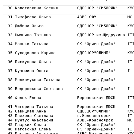
                                                      
                                                      
                                                      
                                                      
                                                      
                                                      
                                                      
                                                      
                                                      
                                                      
                                                      
                                                      

  41 Чигорина Татьяна          Березовская ДЮСШ     I 
  42 Савицкая Анна             СДЮСШОР"ОЛИМП"       КМС
  43 Плехова Светлана          г.Железногорск       II 
  44 Пунтус Анастасия          АЗВС-Красноярск      МС 
  45 Гладких Ольга             СК "Ориен-Драйв"        
  46 Наговская Елена           СК "Ориен-Драйв"     II 
  47 Пугачева Анастасия        АЗВС-Красноярск      КМС