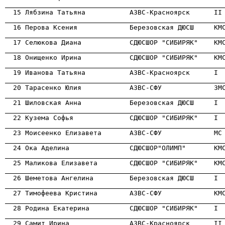
                                                      
                                                      

  16 Перова Ксения             Березовская ДЮСШ     КМ
                                                      
                                                      
                                                      
                                                      
                                                      
                                                      
                                                      
                                                      
                                                      
                                                      
                                                      
                                                      
                                                      

  29 Самит Ирина               АЗВС-Красноярск      II