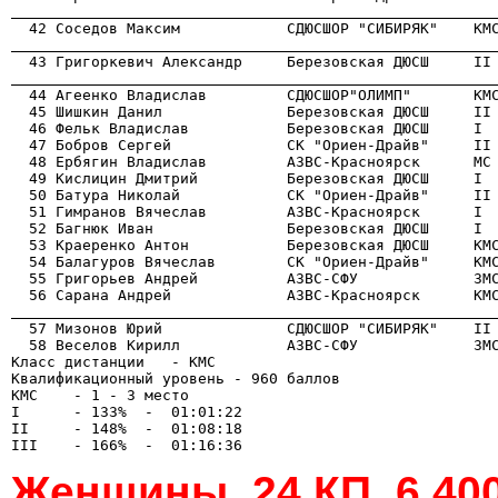
                                                      
                                                      
                                                      

  44 Агеенко Владислав         СДЮСШОР"ОЛИМП"       КМ
  45 Шишкин Данил              Березовская ДЮСШ     II 
  46 Фельк Владислав           Березовская ДЮСШ     I  
  47 Бобров Сергей             СК "Ориен-Драйв"     II 
  48 Ербягин Владислав         АЗВС-Красноярск      МС 
  49 Кислицин Дмитрий          Березовская ДЮСШ     I  
  50 Батура Николай            СК "Ориен-Драйв"     II 
  51 Гимранов Вячеслав         АЗВС-Красноярск      I  
  52 Багнюк Иван               Березовская ДЮСШ     I  
  53 Краеренко Антон           Березовская ДЮСШ     КМС
  54 Балагуров Вячеслав        СК "Ориен-Драйв"     КМС
  55 Григорьев Андрей          АЗВС-СФУ             ЗМС
                                                      

  57 Мизонов Юрий              СДЮСШОР "СИБИРЯК"    II
  58 Веселов Кирилл            АЗВС-СФУ             ЗМС
Класс дистанции   - КМС

Квалификационный уровень - 960 баллов

КМС    - 1 - 3 место

I      - 133%  -  01:01:22

II     - 148%  -  01:08:18

Женщины, 24 КП, 6.40