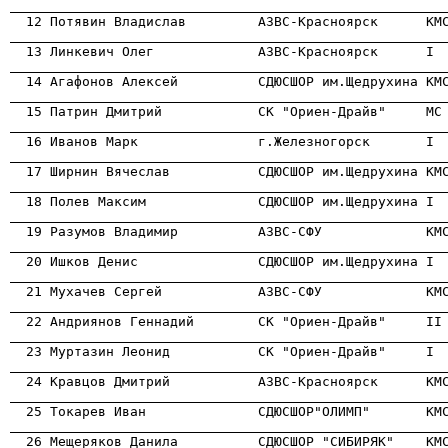
                                                      
                                                      
                                                      
                                                      
                                                      
                                                      

  17 Ширнин Вячеслав           СДЮСШОР им.Щедрухина К
                                                      
                                                      

  19 Разумов Владимир          АЗВС-СФУ             КМ
                                                      
                                                      
                                                      
                                                      
                                                      
                                                      
                                                      