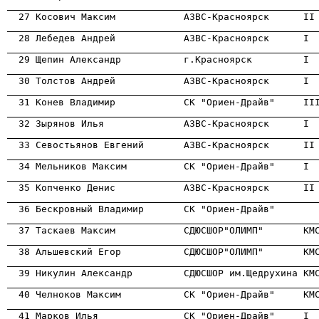
                                                      
                                                      
                                                      
                                                      
                                                      
                                                      
                                                      
                                                      
                                                      
                                                      
                                                      
                                                      
                                                      
                                                      
                                                      