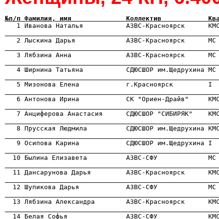
№п/п Фамилия, имя              Коллектив            Кв

   1 Иванова Наталья           АЗВС-Красноярск      КМ
                                                      

   2 Лыскина Дарья             АЗВС-Красноярск      МС
                                                      

   3 Лябзина Анна              АЗВС-Красноярск      М
                                                      

   4 Ширнина Татьяна           СДЮСШОР им.Щедрухина М
                                                      

   5 Мизонова Елена            г.Красноярск         I
                                                      
                                                      

   7 Анциферова Анастасия      СДЮСШОР "СИБИРЯК"    КМ
                                                      

   8 Прусская Людмила          СДЮСШОР им.Щедрухина К
                                                      
                                                      

  10 Былина Елизавета          АЗВС-СФУ             М
                                                      

  11 Дансарунова Дарья         АЗВС-Красноярск      К
                                                      

  12 Шупикова Дарья            АЗВС-СФУ             М
                                                      

  13 Лябзина Александра        АЗВС-Красноярск      К
                                                      