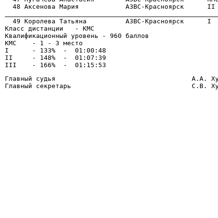
                                                      

  49 Королева Татьяна          АЗВС-Красноярск      I 
Класс дистанции   - КМС

Квалификационный уровень - 960 баллов

КМС    - 1 - 3 место

I      - 133%  -  01:00:48

II     - 148%  -  01:07:39

Главный судья                                   А.А. Ху
Главный секретарь                               С.В. Х